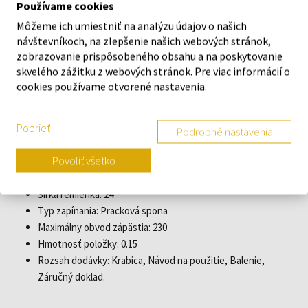
Používame cookies
Limitovaná edícia: X / 1000, Áno
Môžeme ich umiestniť na analýzu údajov o našich
Tvar puzdra: Guľatý
návštevníkoch, na zlepšenie našich webových stránok,
Šírka puzdra: 48
zobrazovanie prispôsobeného obsahu a na poskytovanie
Zadná časť puzdra: skrutkovaná, Spodná časť z nerezovej
skvelého zážitku z webových stránok. Pre viac informácií o
ocele
cookies používame otvorené nastavenia.
Určenie: Pre mužov
Sklo: antireflexné, Zafírové sklo
Poprieť
Osvetlenie: Svietiace ručičky
Podrobné nastavenia
Štýl: Športový
Povoliť všetko
Materiál remienka: Teľacia koža
Farba remienka: Modrá
Šírka remienka: 24
Typ zapínania: Pracková spona
Maximálny obvod zápästia: 230
Hmotnosť položky: 0.15
Rozsah dodávky: Krabica, Návod na použitie, Balenie,
Záručný doklad.