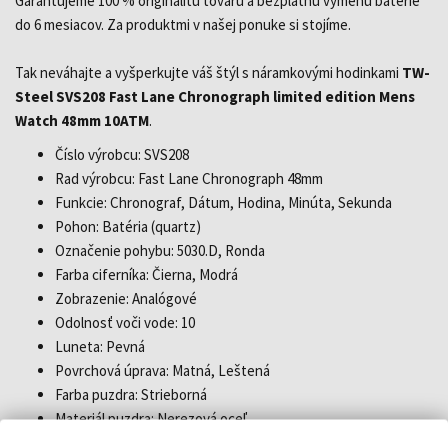
Garantujeme 100 % originalitu tovaru a bezplatnú výmenu batérie
do 6 mesiacov. Za produktmi v našej ponuke si stojíme.
Tak neváhajte a vyšperkujte váš štýl s náramkovými hodinkami
TW-
Steel SVS208 Fast Lane Chronograph limited edition Mens
Watch 48mm 10ATM
.
Číslo výrobcu: SVS208
Rad výrobcu: Fast Lane Chronograph 48mm
Funkcie: Chronograf, Dátum, Hodina, Minúta, Sekunda
Pohon: Batéria (quartz)
Označenie pohybu: 5030.D, Ronda
Farba ciferníka: Čierna, Modrá
Zobrazenie: Analógové
Odolnosť voči vode: 10
Luneta: Pevná
Povrchová úprava: Matná, Leštená
Farba puzdra: Strieborná
Materiál puzdra: Nerezová oceľ
Hrúbka puzdra: 17