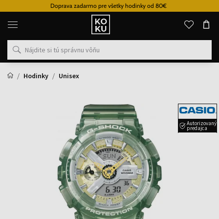
Doprava zadarmo pre všetky hodinky od 80€
Originálne
parfémy
a
hodinky
na
jednom
mieste
Hodinky
Unisex
Autorizovaný
predajca