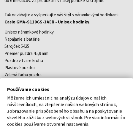
do 6 mesiacov. Za produktmi v našej ponuke si stojíme.
Tak neváhajte a vyšperkujte váš štýl s náramkovými hodinkami
Casio GMA-S110GS-3AER - Unisex hodinky
.
Unisex náramkové hodinky
Napájanie z batérie
Strojček 5425
Priemer puzdra 45,9 mm
Puzdro v tvare kruhu
Plastové puzdro
Zelená farba puzdra
Plastový remienok
Zelená farba remienka
Používame cookies
Kombinovaný ciferník
Môžeme ich umiestniť na analýzu údajov o našich
Ciferník s dvanástimi indexmi
návštevníkoch, na zlepšenie našich webových stránok,
Materiál skla - minerálne sklo
zobrazovanie prispôsobeného obsahu a na poskytovanie
skvelého zážitku z webových stránok. Pre viac informácií o
Odolné voči vode pri potápaní bez kysl. prístroja
cookies používame otvorené nastavenia.
Dátum
Stopky