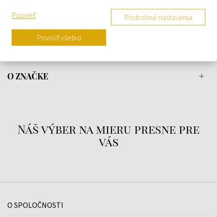
Odpočítavacie stopky s opakovaním
Poprieť
Podrobné nastavenia
Automatické LED osvetlenie displeja
5 budíkov
Povoliť všetko
Svetové časy
O ZNAČKE
Náš výber na mieru presne pre
vás
O SPOLOČNOSTI