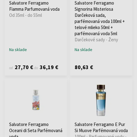
Salvatore Ferragamo
Salvatore Ferragamo
Fiamma Parfumovaná voda
Signorina Misteriosa
Od 35ml - do 55ml
Darčeková sada,
parfémovaná voda 100ml +
telové mlieko 50ml +
parfémovaná voda 5ml
Darčekové sady - Ženy
Na sklade
Na sklade
27,70 €
36,19 €
80,63 €
od
do
Salvatore Ferragamo
Salvatore Ferragamo E Pur
Oceani di Seta Parfémovaná
Si Muove Parfémovaná voda
voda
100ml - Parfumované vody -