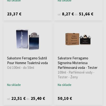
Na sklade
Na sklade
23,37 €
8,27 €
51,66 €
od
do
Salvatore Ferragamo Subtil
Salvatore Ferragamo
Pour Homme Toaletná voda
Signorina Misteriosa
Od 100ml - do 50ml
Parfémovaná voda - Tester
100ml - Parfémové vody -
Tester - Ženy
Na sklade
Na sklade
22,51 €
25,40 €
50,10 €
od
do