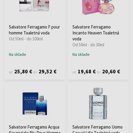
Salvatore Ferragamo F pour
Salvatore Ferragamo
homme Toaletná voda
Incanto Heaven Toaletná
Od 50ml - do 100ml
voda
Od 50ml - do 30ml
Na sklade
Na sklade
25,80 €
29,52 €
19,68 €
20,60 €
od
do
od
do
Salvatore Ferragamo Acqua
Salvatore Ferragamo Uomo
Essenziale Blu Pour Homme
Casual Life Toaletná voda