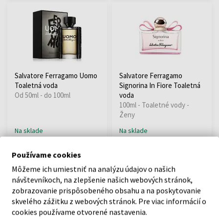
Salvatore Ferragamo Uomo
Salvatore Ferragamo
Toaletná voda
Signorina In Fiore Toaletná
Od 50ml - do 100ml
voda
100ml - Toaletné vody -
Ženy
Na sklade
Na sklade
Používame cookies
31,98 €
46,74 €
39,36 €
od
do
Môžeme ich umiestniť na analýzu údajov o našich
návštevníkoch, na zlepšenie našich webových stránok,
zobrazovanie prispôsobeného obsahu a na poskytovanie
skvelého zážitku z webových stránok. Pre viac informácií o
cookies používame otvorené nastavenia.