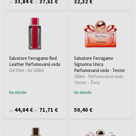
33,84 €
37,61 €
32,32 €
od
do
Salvatore Ferragamo Red
Salvatore Ferragamo
Leather Parfumovaná voda
Signorina Unica
Od 50ml - do 100ml
Parfumovaná voda - Tester
100ml - Parfumovaná voda -
Tester - Ženy
Na sklade
Na sklade
44,04 €
71,71 €
50,40 €
od
do