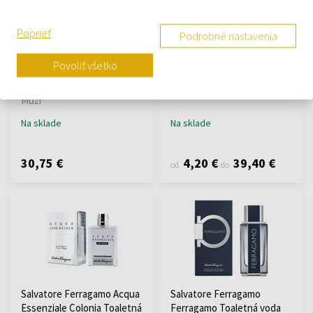
Poprieť
Podrobné nastavenia
Salvatore Ferragamo Attimo
Salvatore Ferragamo Amo
Black Musk pour Homme
Ferragamo Flowerful
Povoliť všetko
Toaletná voda
Toaletná voda
100ml - Toaletné vody -
Toaletné vody - Ženy
Muži
Na sklade
Na sklade
30,75 €
4,20 €
39,40 €
od
do
Salvatore Ferragamo Acqua
Salvatore Ferragamo
Essenziale Colonia Toaletná
Ferragamo Toaletná voda