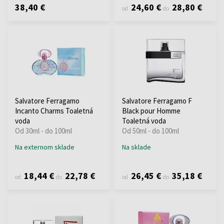
38,40 €
24,60 €
28,80 €
od
do
Salvatore Ferragamo
Salvatore Ferragamo F
Incanto Charms Toaletná
Black pour Homme
voda
Toaletná voda
Od 30ml - do 100ml
Od 50ml - do 100ml
Na externom sklade
Na sklade
18,44 €
22,78 €
26,45 €
35,18 €
od
do
od
do