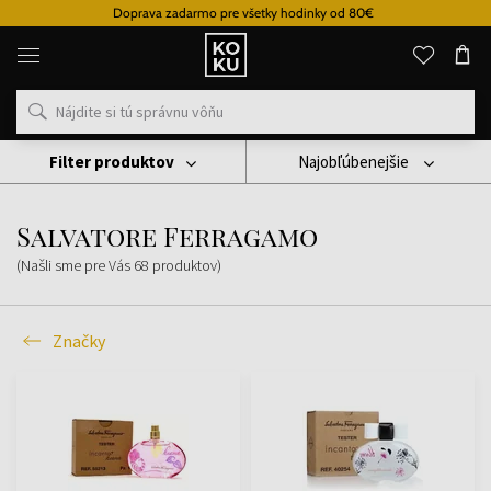
od 80€
Vernostný systém
Originálne
parfémy
a
hodinky
na
jednom
mieste
Filter produktov
Najobľúbenejšie
Značky
Salvatore Ferragamo
Salvatore Ferragamo
(Našli sme pre Vás
68
produktov
)
Značky